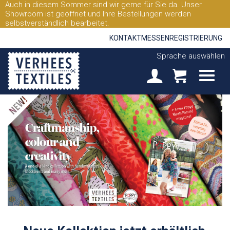
Auch in diesem Sommer sind wir gerne für Sie da. Unser
Showroom ist geöffnet und Ihre Bestellungen werden
selbstverständlich bearbeitet.
KONTAKT
MESSEN
REGISTRIERUNG
Sprache auswählen