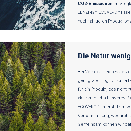
CO2-Emissione
n
Im Vergl
LENZING™ ECOVERO™ Fasern
nachhaltigeren Produktion
Die Natur wenig
Bei Verhees Textiles setze
gering wie möglich zu hal
für ein Produkt, das nicht
aktiv zum Erhalt unseres Pl
ECOVERO™ unterstützen wir 
Verschmutzung, wodurch di
Gemeinsam können wir daf