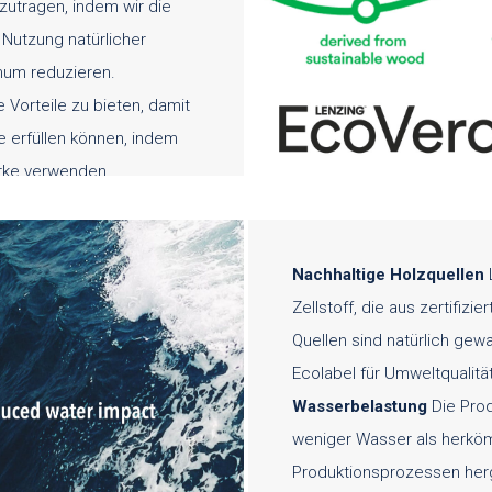
izutragen, indem wir die
Nutzung natürlicher
mum reduzieren.
 Vorteile zu bieten, damit
e erfüllen können, indem
rke verwenden.
Nachhaltige Holzquellen
Zellstoff, die aus zertifiz
Quellen sind natürlich ge
Ecolabel für Umweltqualität 
Wasserbelastung
Die Pro
weniger Wasser als herköm
Produktionsprozessen herg