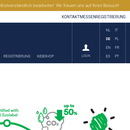
stverständlich bearbeitet. Wir freuen uns auf Ihren Besuch!
KONTAKT
MESSEN
REGISTRIERUNG
NL
IT
DE
PL
EN
FR
REGISTRIERUNG
WEBSHOP
LOGIN
ES
PT