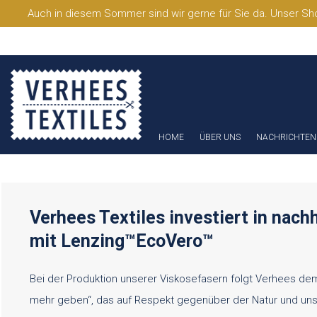
Auch in diesem Sommer sind wir gerne für Sie da. Unser Sho
HOME
ÜBER UNS
NACHRICHTEN
Verhees Textiles investiert in nach
mit Lenzing™EcoVero™
Bei der Produktion unserer Viskosefasern folgt Verhees de
mehr geben“, das auf Respekt gegenüber der Natur und uns