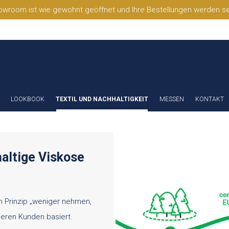
wroom ist wie gewohnt geöffnet und Ihre Bestellungen werden selb
LOOKBOOK
TEXTIL UND NACHHALTIGKEIT
MESSEN
KONTAKT
haltige Viskose
m Prinzip „weniger nehmen,
eren Kunden basiert.