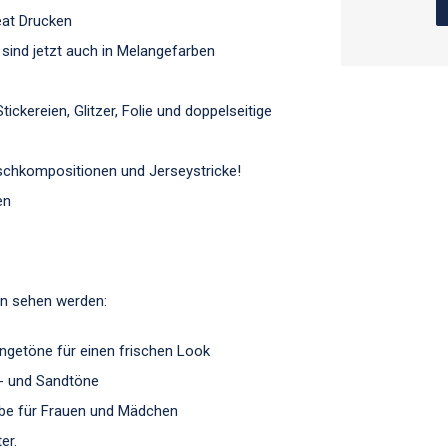
eat Drucken
) sind jetzt auch in Melangefarben
ickereien, Glitzer, Folie und doppelseitige
Mischkompositionen und Jerseystricke!
en
ion sehen werden:
ngetöne für einen frischen Look
u- und Sandtöne
rbe für Frauen und Mädchen
er.