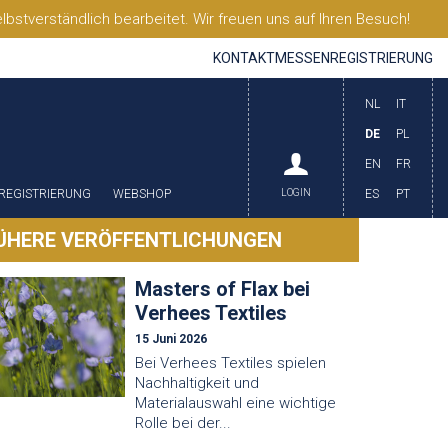
stverständlich bearbeitet. Wir freuen uns auf Ihren Besuch!
KONTAKT
MESSEN
REGISTRIERUNG
NL
IT
DE
PL
EN
FR
REGISTRIERUNG
WEBSHOP
LOGIN
ES
PT
ÜHERE VERÖFFENTLICHUNGEN
Masters of Flax bei
Verhees Textiles
15 Juni 2026
Bei Verhees Textiles spielen
Nachhaltigkeit und
Materialauswahl eine wichtige
Rolle bei der...