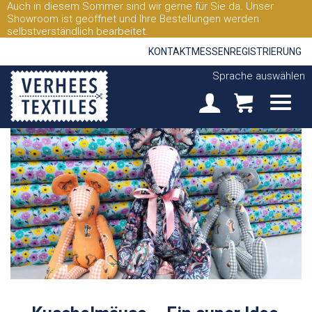
Auch in diesem Sommer sind wir gerne für Sie da. Unser
Showroom ist geöffnet und Ihre Bestellungen werden
selbstverständlich bearbeitet.
KONTAKT
MESSEN
REGISTRIERUNG
Sprache auswählen