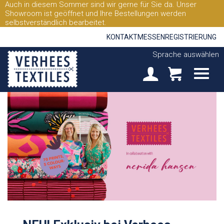
Auch in diesem Sommer sind wir gerne für Sie da. Unser
Showroom ist geöffnet und Ihre Bestellungen werden
selbstverständlich bearbeitet.
KONTAKT
MESSEN
REGISTRIERUNG
Sprache auswählen