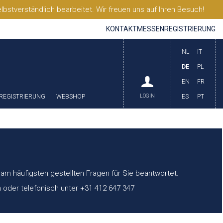
stverständlich bearbeitet. Wir freuen uns auf Ihren Besuch!
KONTAKT
MESSEN
REGISTRIERUNG
NL
IT
DE
PL
EN
FR
REGISTRIERUNG
WEBSHOP
LOGIN
ES
PT
 am häufigsten gestellten Fragen für Sie beantwortet.
 oder telefonisch unter +31 412 647 347