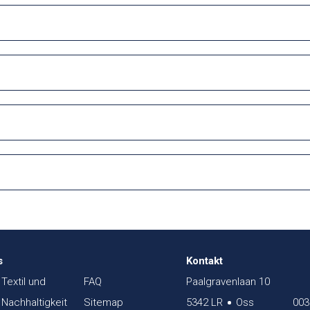
s
Kontakt
Textil und
FAQ
Paalgravenlaan 10
Nachhaltigkeit
Sitemap
5342 LR
Oss
003