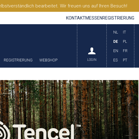
stverständlich bearbeitet. Wir freuen uns auf Ihren Besuch!
KONTAKT
MESSEN
REGISTRIERUNG
NL
IT
DE
PL
EN
FR
REGISTRIERUNG
WEBSHOP
LOGIN
ES
PT