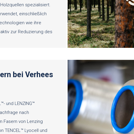
olzquellen spezialisiert.
rwendet, einschließlich
Technologien wie ihre
 aktiv zur Reduzierung des
ern bei Verhees
EL™- und LENZING™
achfrage nach
en Fasern von Lenzing
 von TENCEL™ Lyocell und