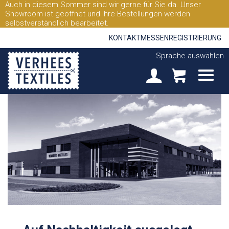
Auch in diesem Sommer sind wir gerne für Sie da. Unser
Showroom ist geöffnet und Ihre Bestellungen werden
selbstverständlich bearbeitet.
KONTAKT
MESSEN
REGISTRIERUNG
Sprache auswählen