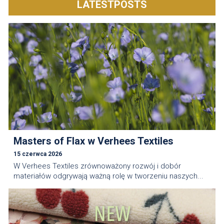
LATESTPOSTS
Masters of Flax w Verhees Textiles
15 czerwca 2026
W Verhees Textiles zrównoważony rozwój i dobór
materiałów odgrywają ważną rolę w tworzeniu naszych...