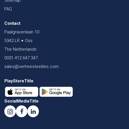
Sitemap
FAQ
Contact
Paalgravenlaan 10
5342 LR
Oss
The Netherlands
0031 412 647 347
sales@verheestextiles.com
PlayStoreTitle
SocialMediaTitle