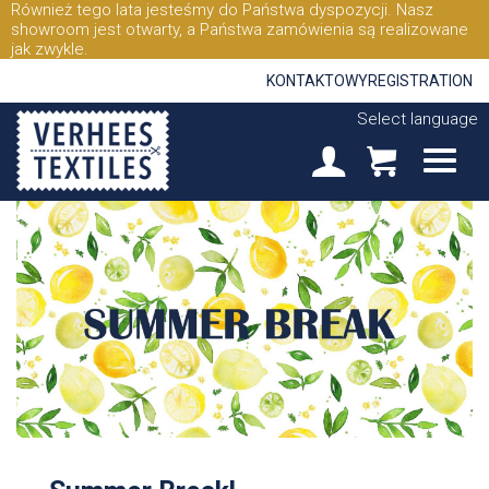
Również tego lata jesteśmy do Państwa dyspozycji. Nasz
showroom jest otwarty, a Państwa zamówienia są realizowane
jak zwykle.
KONTAKTOWY
REGISTRATION
Select language