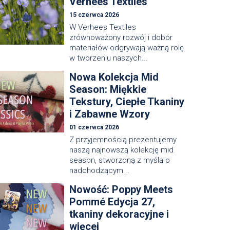
Verhees Textiles
15 czerwca 2026
W Verhees Textiles
zrównoważony rozwój i dobór
materiałów odgrywają ważną rolę
w tworzeniu naszych...
Nowa Kolekcja Mid
Season: Miękkie
Tekstury, Ciepłe Tkaniny
i Zabawne Wzory
01 czerwca 2026
Z przyjemnością prezentujemy
naszą najnowszą kolekcję mid
season, stworzoną z myślą o
nadchodzącym...
Nowość: Poppy Meets
Pommé Edycja 27,
tkaniny dekoracyjne i
więcej