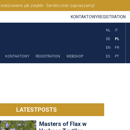
realizowane jak zwykle. Serdecznie zapraszamy!
KONTAKTOWY
REGISTRATION
NL
IT
DE
PL
EN
FR
KONTAKTOWY
REGISTRATION
WEBSHOP
ES
PT
LOGIN
LATESTPOSTS
Masters of Flax w