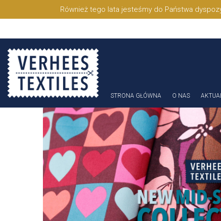
Również tego lata jesteśmy do Państwa dyspozy
STRONA GŁÓWNA
O NAS
AKTUA