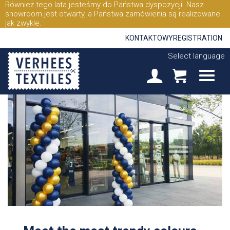
Również tego lata jesteśmy do Państwa dyspozycji. Nasz
showroom jest otwarty, a Państwa zamówienia są realizowane
jak zwykle.
KONTAKTOWY
REGISTRATION
Select language