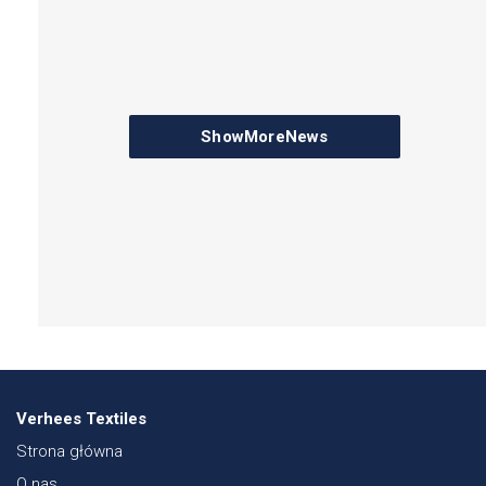
ShowMoreNews
Verhees Textiles
Strona główna
O nas