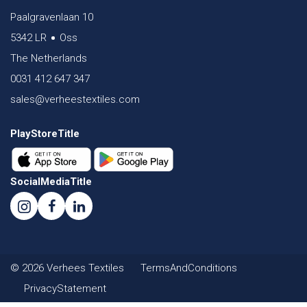
Paalgravenlaan 10
5342 LR
Oss
The Netherlands
0031 412 647 347
sales@verheestextiles.com
PlayStoreTitle
SocialMediaTitle
© 2026 Verhees Textiles
TermsAndConditions
PrivacyStatement