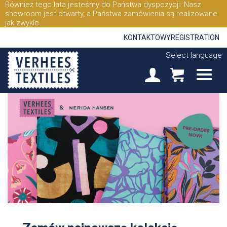
Również tego lata jesteśmy do Państwa dyspozycji. Nasz
showroom jest otwarty, a Państwa zamówienia są realizowane
jak zwykle.
KONTAKTOWY
REGISTRATION
Select language