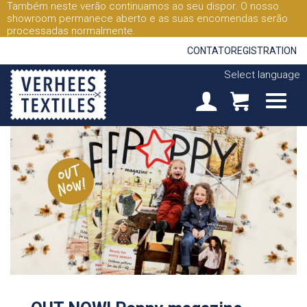
Também neste verão continuamos ao seu dispor. O nosso
showroom permanece aberto e as suas encomendas serão
processadas normalmente.
CONTATO
REGISTRATION
Select language