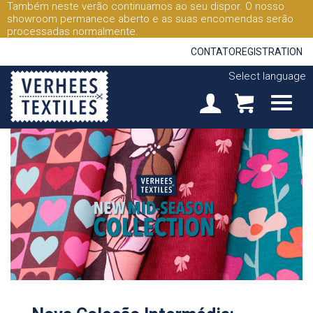
Também neste verão continuamos ao seu dispor. O nosso
showroom permanece aberto e as suas encomendas serão
processadas normalmente.
CONTATO
REGISTRATION
Select language