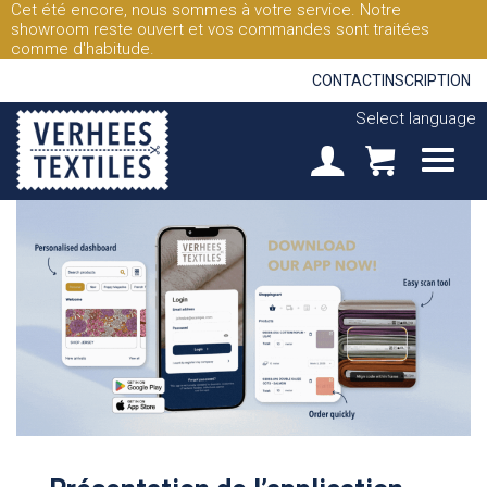
Cet été encore, nous sommes à votre service. Notre
showroom reste ouvert et vos commandes sont traitées
comme d'habitude.
CONTACT
INSCRIPTION
Select language